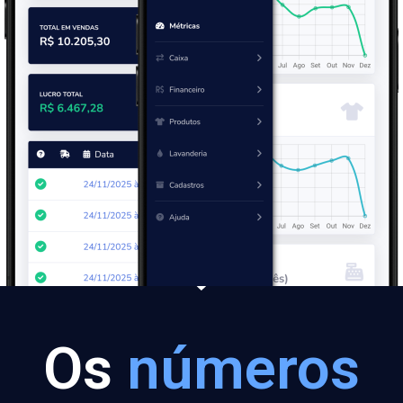
Os
números