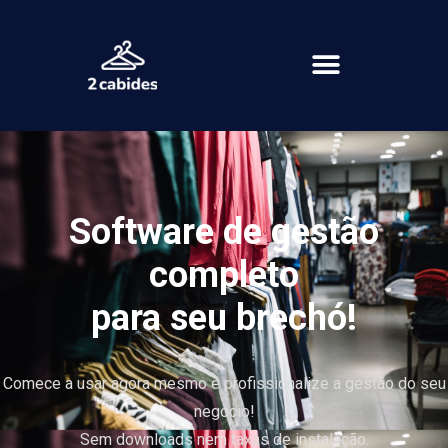
Software de gestão
completo
para seu brechó!
Comece a usar agora mesmo e profissionalize a gestão do seu
negócio!
Sem downloads nem taxas de instalação.