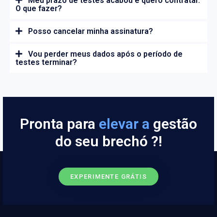
Meu prazo de testes acabou e quero contratar.
O que fazer?
Posso cancelar minha assinatura?
Vou perder meus dados após o período de
testes terminar?
Pronta para
p
r
o
f
i
s
s
i
o
n
gestão do
a
l
i
z
a
r
a
seu brechó ?!
EXPERIMENTE GRÁTIS