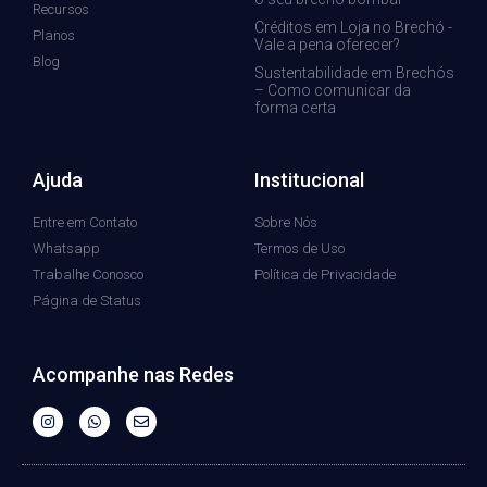
Recursos
Créditos em Loja no Brechó -
Planos
Vale a pena oferecer?
Blog
Sustentabilidade em Brechós
– Como comunicar da
forma certa
Ajuda
Institucional
Entre em Contato
Sobre Nós
Whatsapp
Termos de Uso
Trabalhe Conosco
Política de Privacidade
Página de Status
Acompanhe nas Redes