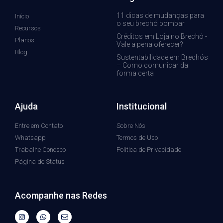
11 dicas de mudanças para
Início
o seu brechó bombar
Recursos
Créditos em Loja no Brechó -
Planos
Vale a pena oferecer?
Blog
Sustentabilidade em Brechós
– Como comunicar da
forma certa
Ajuda
Institucional
Entre em Contato
Sobre Nós
Whatsapp
Termos de Uso
Trabalhe Conosco
Política de Privacidade
Página de Status
Acompanhe nas Redes