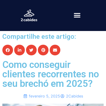
Compartilhe este artigo:
Como conseguir
clientes recorrentes no
seu brechó em 2025?
fevereiro 5, 2025
2Cabides