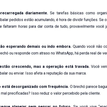
recarregada diariamente.
Se tarefas básicas como organiz
alar pedidos estão acumulando, é hora de dividir funções. Se o
ue
faltaram horas
para dar conta de tudo, provavelmente você 
stão esperando demais ou indo embora.
Quando você não co
rechó ou responde com atraso no WhatsApp, há perda real de ve
 estão crescendo, mas a operação está travada.
Você ven
balar ou enviar. Isso afeta a reputação da sua marca.
o está desorganizado com frequência.
O brechó parece bagu
mal precificadas? Isso reduz o valor percebido pela cliente.
egue planejar nem pensar no futuro.
Se você vive “apag