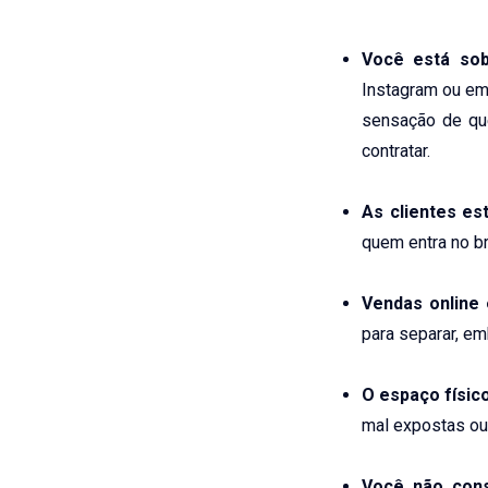
Você está sob
Instagram ou emb
sensação de q
contratar.
As clientes e
quem entra no b
Vendas online
para separar, em
O espaço físic
mal expostas ou 
Você não cons