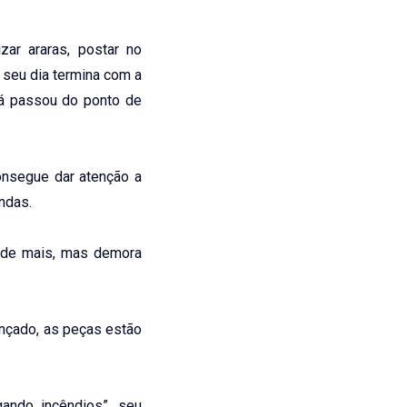
ar araras, postar no
 seu dia termina com a
já passou do ponto de
nsegue dar atenção a
ndas.
de mais, mas demora
nçado, as peças estão
ando incêndios”, seu