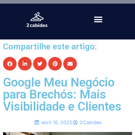
Compartilhe este artigo:
Google Meu Negócio
para Brechós: Mais
Visibilidade e Clientes
abril 16, 2025
2Cabides