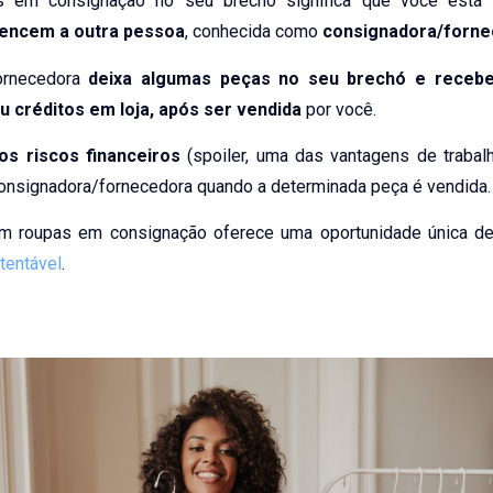
as em consignação no seu brechó significa que você está
tencem a outra pessoa
, conhecida como
consignadora/forn
ornecedora
deixa algumas peças no seu brechó e receb
u créditos em loja, após ser vendida
por você.
s riscos financeiros
(spoiler, uma das vantagens de trabal
consignadora/fornecedora quando a determinada peça é vendida.
com roupas em consignação oferece uma oportunidade única de
tentável
.