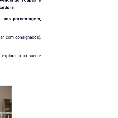
vendendo roupas e
ecedora
.
e uma porcentagem,
har com consignados),
 explorar o crescente