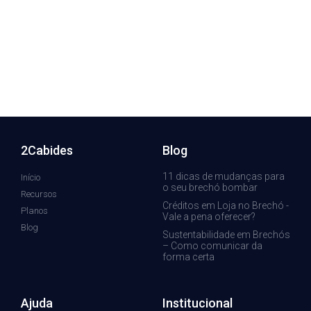
2Cabides
Blog
11 dicas de mudanças para
Início
o seu brechó bombar
Recursos
Créditos em Loja no Brechó -
Planos
Vale a pena oferecer?
Blog
Sustentabilidade em Brechós
– Como comunicar da
forma certa
Ajuda
Institucional