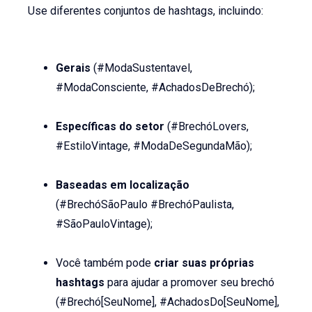
Use diferentes conjuntos de hashtags, incluindo:
Gerais
(#ModaSustentavel,
#ModaConsciente, #AchadosDeBrechó);
Específicas do setor
(#BrechóLovers,
#EstiloVintage, #ModaDeSegundaMão);
Baseadas em localização
(#BrechóSãoPaulo #BrechóPaulista,
#SãoPauloVintage);
Você também pode
criar suas próprias
hashtags
para ajudar a promover seu brechó
(#Brechó[SeuNome], #AchadosDo[SeuNome],