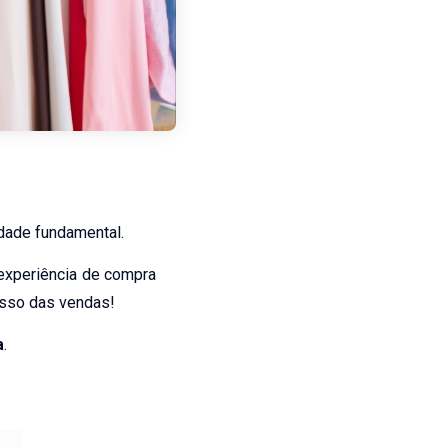
dade fundamental.
experiência de compra
esso das vendas!
a
.