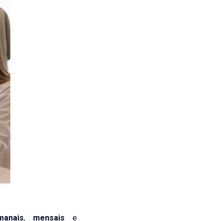
manais
,
mensais
e